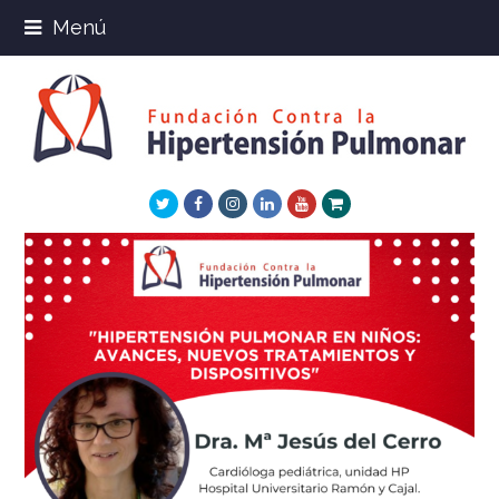
Menú
Twitter
Facebook
Instagram
LinkedIn
Youtube
Xing