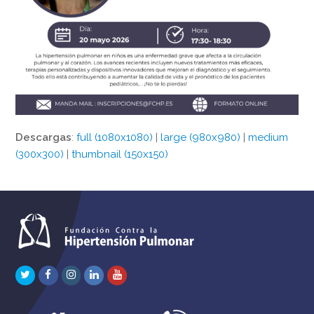
Descargas
:
full (1080x1080)
|
large (980x980)
|
medium
(300x300)
|
thumbnail (150x150)
Twitter
Facebook
Instagram
LinkedIn
Youtube