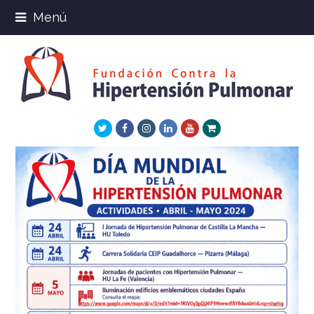
Menú
Twitter
Facebook
Instagram
LinkedIn
Youtube
Xing