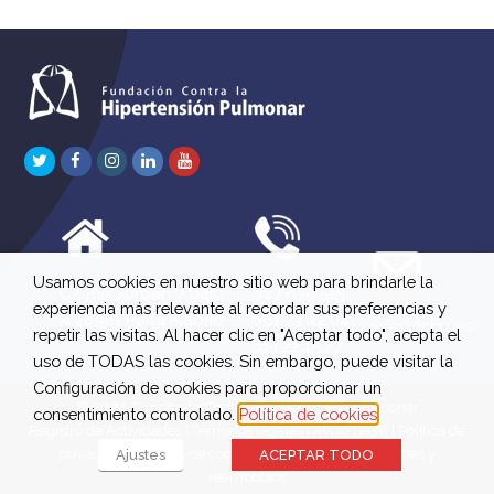
Twitter
Facebook
Instagram
LinkedIn
Youtube
Usamos cookies en nuestro sitio web para brindarle la
C/ Río Jordán 7 bajo
647 630 515
experiencia más relevante al recordar sus preferencias y
A 28981 Parla Madrid
661 73 42 04
info@fchp.es
repetir las visitas. Al hacer clic en "Aceptar todo", acepta el
613 22 15 27
uso de TODAS las cookies. Sin embargo, puede visitar la
Configuración de cookies para proporcionar un
© 2026 Fundación Contra la Hipertensión Pulmonar
consentimiento controlado.
Política de cookies
Registro de Actividades
|
Términos legales
|
Aviso Legal
|
Política de
privacidad
|
Política de cookies
|
Política de devoluciones y
Ajustes
ACEPTAR TODO
reembolsos