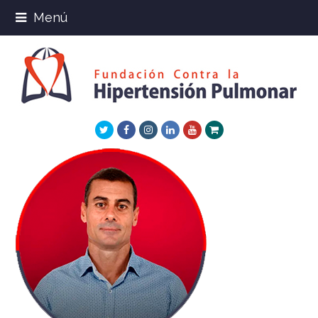
Menú
Twitter
Facebook
Instagram
LinkedIn
Youtube
Xing