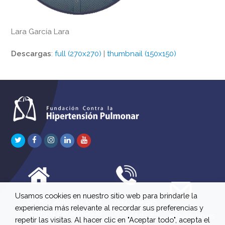
Lara García Lara
Descargas
:
full (270x270)
|
thumbnail (150x150)
Twitter
Facebook
Instagram
LinkedIn
Youtube
Usamos cookies en nuestro sitio web para brindarle la
C/ Río Jordán 7 bajo
647 630 515
experiencia más relevante al recordar sus preferencias y
A 28981 Parla Madrid
661 73 42 04
info@fchp.es
repetir las visitas. Al hacer clic en "Aceptar todo", acepta el
613 22 15 27