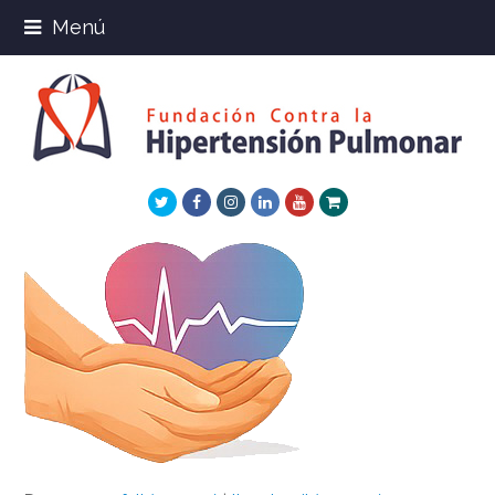
Menú
Twitter
Facebook
Instagram
LinkedIn
Youtube
Xing