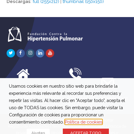
Descargas
:
full (255x212)
|
thumbnail (150x150)
Twitter
Facebook
Instagram
LinkedIn
Youtube
Usamos cookies en nuestro sitio web para brindarle la
C/ Río Jordán 7 bajo
647 630 515
experiencia más relevante al recordar sus preferencias y
A 28981 Parla Madrid
661 73 42 04
info@fchp.es
repetir las visitas. Al hacer clic en "Aceptar todo", acepta el
613 22 15 27
uso de TODAS las cookies. Sin embargo, puede visitar la
Configuración de cookies para proporcionar un
© 2026 Fundación Contra la Hipertensión Pulmonar
consentimiento controlado.
Política de cookies
Registro de Actividades
|
Términos legales
|
Aviso Legal
|
Política de
privacidad
|
Política de cookies
|
Política de devoluciones y
Ajustes
ACEPTAR TODO