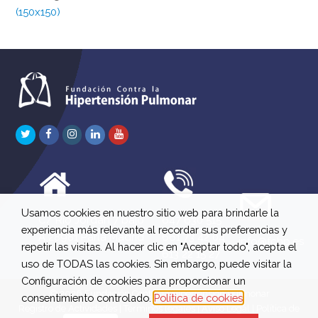
(150x150)
Twitter
Facebook
Instagram
LinkedIn
Youtube
Usamos cookies en nuestro sitio web para brindarle la
C/ Río Jordán 7 bajo
647 630 515
experiencia más relevante al recordar sus preferencias y
A 28981 Parla Madrid
661 73 42 04
info@fchp.es
repetir las visitas. Al hacer clic en "Aceptar todo", acepta el
613 22 15 27
uso de TODAS las cookies. Sin embargo, puede visitar la
Configuración de cookies para proporcionar un
© 2026 Fundación Contra la Hipertensión Pulmonar
consentimiento controlado.
Política de cookies
Registro de Actividades
|
Términos legales
|
Aviso Legal
|
Política de