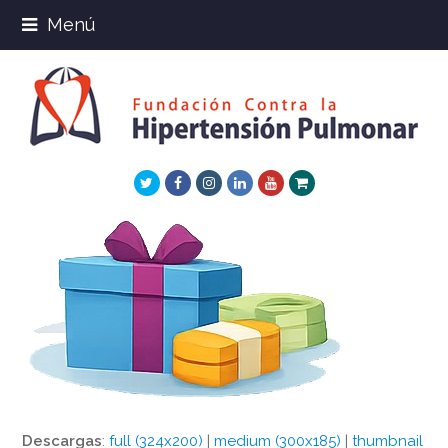
Menú
Twitter
Facebook
Instagram
LinkedIn
Youtube
Xing
Descargas
:
full (324x200)
|
medium (300x185)
|
thumbnail