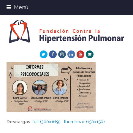
Menú
Twitter
Facebook
Instagram
LinkedIn
Youtube
Xing
Descargas
:
full (300x169)
|
thumbnail (150x150)