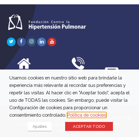
Twitter
Facebook
Instagram
LinkedIn
Youtube
Usamos cookies en nuestro sitio web para brindarle la
C/ Río Jordán 7 bajo
647 630 515
experiencia más relevante al recordar sus preferencias y
A 28981 Parla Madrid
661 73 42 04
info@fchp.es
repetir las visitas. Al hacer clic en "Aceptar todo", acepta el
613 22 15 27
uso de TODAS las cookies. Sin embargo, puede visitar la
Configuración de cookies para proporcionar un
© 2026 Fundación Contra la Hipertensión Pulmonar
consentimiento controlado.
Política de cookies
Registro de Actividades
|
Términos legales
|
Aviso Legal
|
Política de
privacidad
|
Política de cookies
|
Política de devoluciones y
Ajustes
ACEPTAR TODO
reembolsos