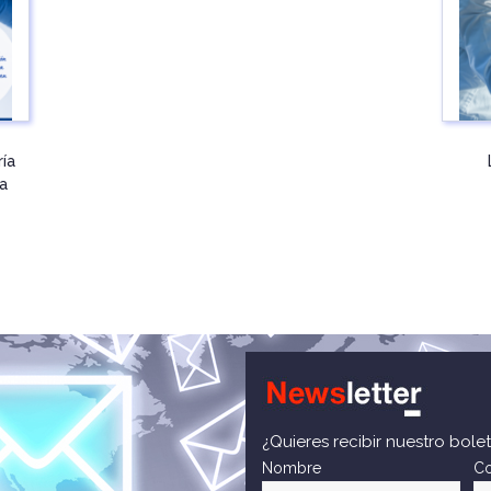
ría
la
¿Quieres recibir nuestro bolet
Nombre
Co