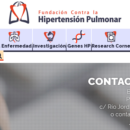
a Enfermedad
Investigación
Genes HP
Research Corne
CONTAC
E
P
c/ Río Jord
o conta