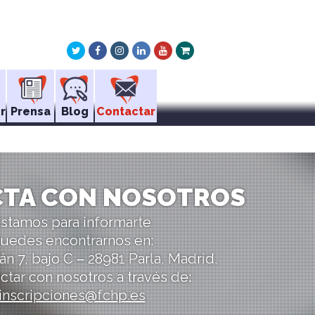
Twitter
Facebook
Instagram
LinkedIn
Youtube
Xing
r
Prensa
Blog
Contactar
TA CON NOSOTROS
stamos para informarte
uedes encontrarnos en:
án 7, bajo C – 28981 Parla, Madrid.
ctar con nosotros a través de:
inscripciones@fchp.es