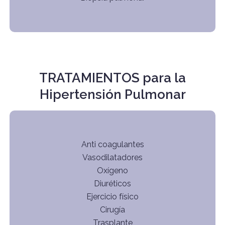
TRATAMIENTOS para la
Hipertensión Pulmonar
Anti coagulantes
Vasodilatadores
Oxígeno
Diuréticos
Ejercicio físico
Cirugía
Trasplante