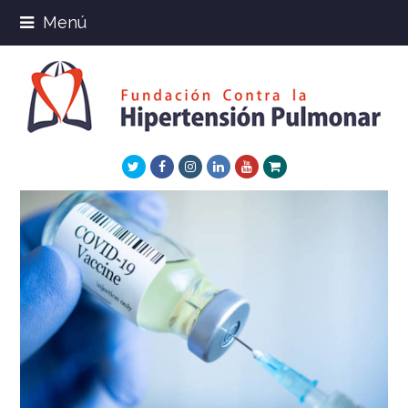
Menú
Twitter
Facebook
Instagram
LinkedIn
Youtube
Xing