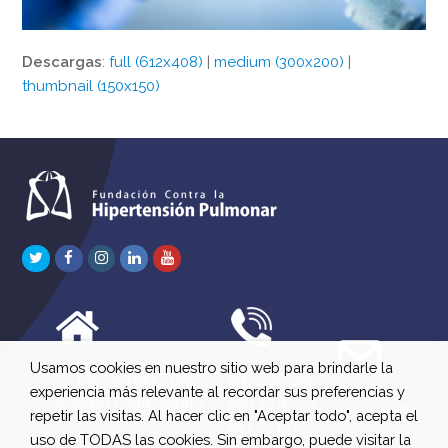
Descargas
:
full (612x408)
|
medium (300x200)
|
thumbnail (150x150)
Twitter
Facebook
Instagram
LinkedIn
Youtube
Usamos cookies en nuestro sitio web para brindarle la
C/ Río Jordán 7 bajo
647 630 515
experiencia más relevante al recordar sus preferencias y
A 28981 Parla Madrid
661 73 42 04
info@fchp.es
repetir las visitas. Al hacer clic en "Aceptar todo", acepta el
613 22 15 27
uso de TODAS las cookies. Sin embargo, puede visitar la