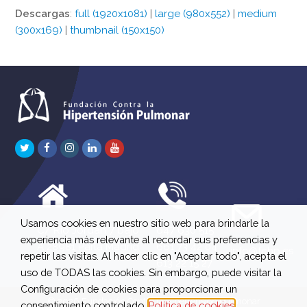
Descargas
:
full (1920x1081)
|
large (980x552)
|
medium
(300x169)
|
thumbnail (150x150)
Twitter
Facebook
Instagram
LinkedIn
Youtube
Usamos cookies en nuestro sitio web para brindarle la
C/ Río Jordán 7 bajo
647 630 515
experiencia más relevante al recordar sus preferencias y
A 28981 Parla Madrid
661 73 42 04
info@fchp.es
repetir las visitas. Al hacer clic en "Aceptar todo", acepta el
613 22 15 27
uso de TODAS las cookies. Sin embargo, puede visitar la
Configuración de cookies para proporcionar un
© 2026 Fundación Contra la Hipertensión Pulmonar
consentimiento controlado.
Política de cookies