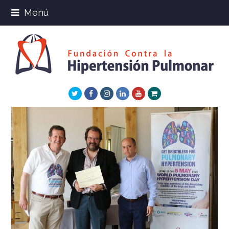
Menú
Twitter
Facebook
Instagram
LinkedIn
Youtube
Xing