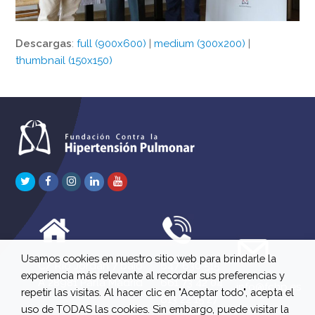
Descargas
:
full (900x600)
|
medium (300x200)
|
thumbnail (150x150)
Twitter
Facebook
Instagram
LinkedIn
Youtube
Usamos cookies en nuestro sitio web para brindarle la
C/ Río Jordán 7 bajo
647 630 515
experiencia más relevante al recordar sus preferencias y
A 28981 Parla Madrid
661 73 42 04
info@fchp.es
repetir las visitas. Al hacer clic en "Aceptar todo", acepta el
613 22 15 27
uso de TODAS las cookies. Sin embargo, puede visitar la