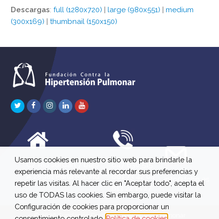
Descargas
:
full (1280x720)
|
large (980x551)
|
medium
(300x169)
|
thumbnail (150x150)
Twitter
Facebook
Instagram
LinkedIn
Youtube
Usamos cookies en nuestro sitio web para brindarle la
C/ Río Jordán 7 bajo
647 630 515
experiencia más relevante al recordar sus preferencias y
A 28981 Parla Madrid
661 73 42 04
info@fchp.es
repetir las visitas. Al hacer clic en "Aceptar todo", acepta el
613 22 15 27
uso de TODAS las cookies. Sin embargo, puede visitar la
Configuración de cookies para proporcionar un
© 2026 Fundación Contra la Hipertensión Pulmonar
consentimiento controlado.
Política de cookies