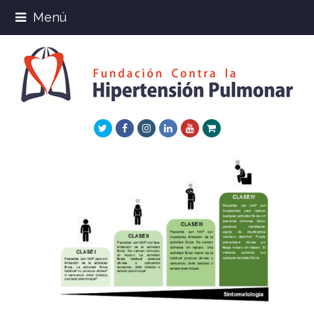
Menú
Twitter
Facebook
Instagram
LinkedIn
Youtube
Xing