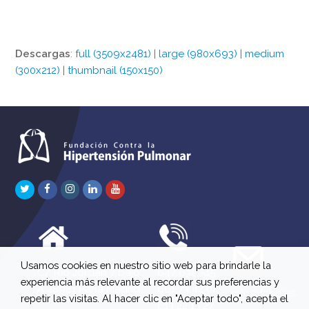
Descargas
:
full (3509x2481)
|
large (980x693)
|
medium
(300x212)
|
thumbnail (150x150)
Twitter
Facebook
Instagram
LinkedIn
Youtube
Usamos cookies en nuestro sitio web para brindarle la
C/ Río Jordán 7 bajo
647 630 515
experiencia más relevante al recordar sus preferencias y
A 28981 Parla Madrid
661 73 42 04
info@fchp.es
repetir las visitas. Al hacer clic en "Aceptar todo", acepta el
613 22 15 27