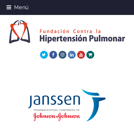
Menú
Twitter
Facebook
Instagram
LinkedIn
Youtube
Xing