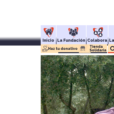
Inicio
La Fundación
Colabora
L
Tienda 
Haz tu donativo
Solidaria