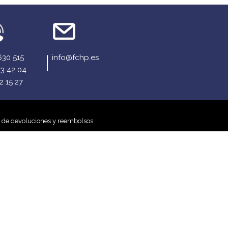
630 515
info@fchp.es
73 42 04
2 15 27
a de devoluciones y reembolsos