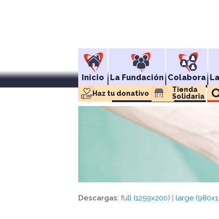
Inicio
La Fundación
Colabora
L
Tienda 
Haz tu donativo
Solidaria
Descargas
:
full (1259x200)
|
large (980x1