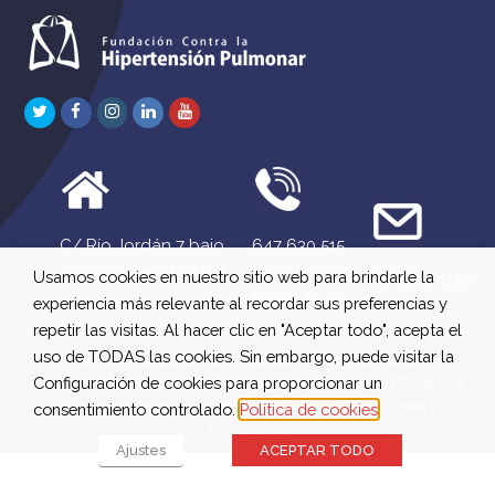
Twitter
Facebook
Instagram
LinkedIn
Youtube
C/ Río Jordán 7 bajo
647 630 515
A 28981 Parla Madrid
661 73 42 04
Usamos cookies en nuestro sitio web para brindarle la
info@fchp.es
613 22 15 27
experiencia más relevante al recordar sus preferencias y
repetir las visitas. Al hacer clic en "Aceptar todo", acepta el
uso de TODAS las cookies. Sin embargo, puede visitar la
© 2026 Fundación Contra la Hipertensión Pulmonar
Configuración de cookies para proporcionar un
Registro de Actividades
|
Términos legales
|
Aviso Legal
|
Política de
privacidad
|
Política de cookies
|
Política de devoluciones y
consentimiento controlado.
Política de cookies
reembolsos
Ajustes
ACEPTAR TODO