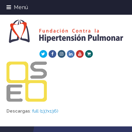
Menú
Twitter
Facebook
Instagram
LinkedIn
Youtube
Xing
Descargas
:
full (137x136)