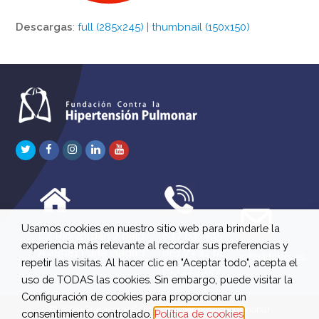
Descargas
:
full (285x245)
|
thumbnail (150x150)
Twitter
Facebook
Instagram
LinkedIn
Youtube
Usamos cookies en nuestro sitio web para brindarle la
C/ Río Jordán 7 bajo
647 630 515
experiencia más relevante al recordar sus preferencias y
A 28981 Parla Madrid
661 73 42 04
info@fchp.es
repetir las visitas. Al hacer clic en "Aceptar todo", acepta el
613 22 15 27
uso de TODAS las cookies. Sin embargo, puede visitar la
Configuración de cookies para proporcionar un
© 2026 Fundación Contra la Hipertensión Pulmonar
consentimiento controlado.
Política de cookies