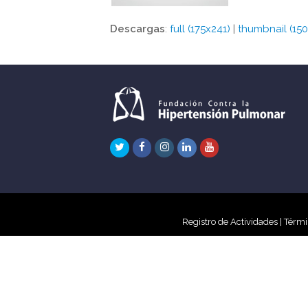
Descargas
:
full (175x241)
|
thumbnail (150
Twitter
Facebook
Instagram
LinkedIn
Youtube
Registro de Actividades
|
Térmi