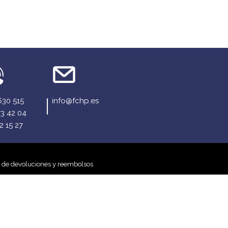
630 515
info@fchp.es
73 42 04
2 15 27
a de devoluciones y reembolsos