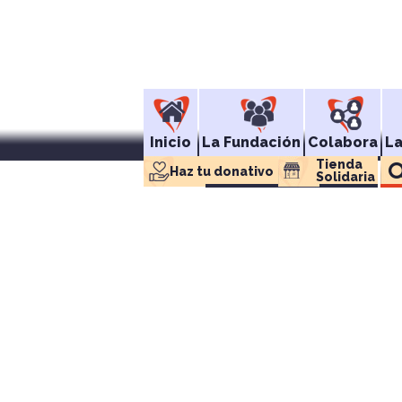
Inicio
La Fundación
Colabora
L
Tienda 
Haz tu donativo
Solidaria