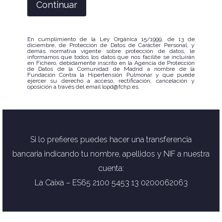
En cumplimiento de la Ley Orgánica 15/1999, de 13 de
diciembre, de Protección de Datos de Carácter Personal, y
demás normativa vigente sobre protección de datos, le
informamos que todos los datos que nos facilite se incluirán
en Fichero, debidamente inscrito en la Agencia de Protección
de Datos de la Comunidad de Madrid a nombre de la
Fundación Contra la Hipertensión Pulmonar y que puede
ejercer su derecho a acceso, rectificación, cancelación y
oposición a través del email lopd@fchp.es.
Si lo prefieres puedes hacer una transferencia
bancaria
indicando tu nombre, apellidos y NIF a nuestra
cuenta:
La Caixa – ES65 2100 5453 13 0200062063