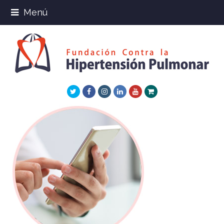
Menú
Twitter
Facebook
Instagram
LinkedIn
Youtube
Xing