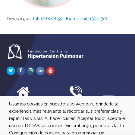
Descargas
:
full (268x269)
|
thumbnail (150x150)
Twitter
Facebook
Instagram
LinkedIn
Youtube
Usamos cookies en nuestro sitio web para brindarle la
C/ Río Jordán 7 bajo
647 630 515
experiencia más relevante al recordar sus preferencias y
A 28981 Parla Madrid
661 73 42 04
info@fchp.es
repetir las visitas. Al hacer clic en "Aceptar todo", acepta el
613 22 15 27
uso de TODAS las cookies. Sin embargo, puede visitar la
Configuración de cookies para proporcionar un