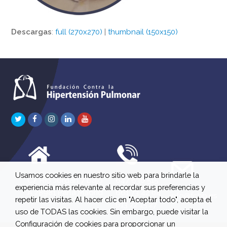
Descargas
:
full (270x270)
|
thumbnail (150x150)
Twitter
Facebook
Instagram
LinkedIn
Youtube
Usamos cookies en nuestro sitio web para brindarle la
C/ Río Jordán 7 bajo
647 630 515
experiencia más relevante al recordar sus preferencias y
A 28981 Parla Madrid
661 73 42 04
info@fchp.es
repetir las visitas. Al hacer clic en "Aceptar todo", acepta el
613 22 15 27
uso de TODAS las cookies. Sin embargo, puede visitar la
Configuración de cookies para proporcionar un