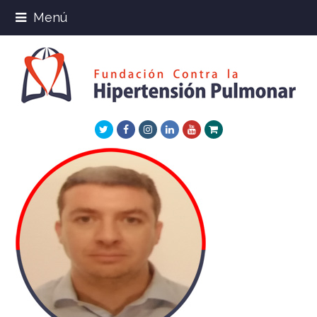
Menú
Twitter
Facebook
Instagram
LinkedIn
Youtube
Xing