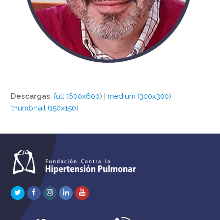
Descargas
:
full (600x600)
|
medium (300x300)
|
thumbnail (150x150)
Twitter
Facebook
Instagram
LinkedIn
Youtube