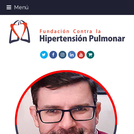
Menú
Twitter
Facebook
Instagram
LinkedIn
Youtube
Xing