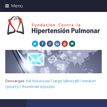
Menú
Twitter
Facebook
Instagram
LinkedIn
Youtube
Xing
Descargas
:
full (1024x249)
|
large (980x238)
|
medium
(300x73)
|
thumbnail (150x150)