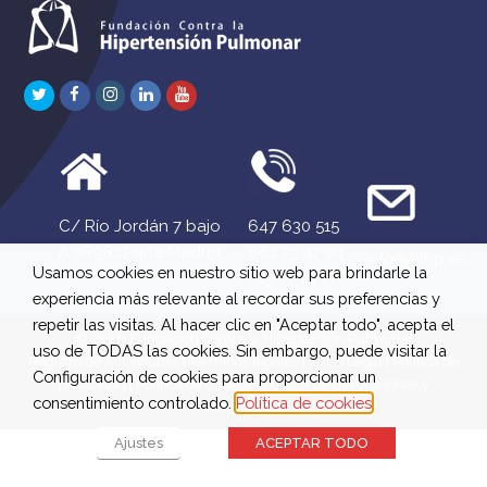
Twitter
Facebook
Instagram
LinkedIn
Youtube
C/ Río Jordán 7 bajo
647 630 515
A 28981 Parla Madrid
661 73 42 04
info@fchp.es
Usamos cookies en nuestro sitio web para brindarle la
613 22 15 27
experiencia más relevante al recordar sus preferencias y
repetir las visitas. Al hacer clic en "Aceptar todo", acepta el
© 2026 Fundación Contra la Hipertensión Pulmonar
uso de TODAS las cookies. Sin embargo, puede visitar la
Registro de Actividades
|
Términos legales
|
Aviso Legal
|
Política de
Configuración de cookies para proporcionar un
privacidad
|
Política de cookies
|
Política de devoluciones y
consentimiento controlado.
Política de cookies
reembolsos
Ajustes
ACEPTAR TODO