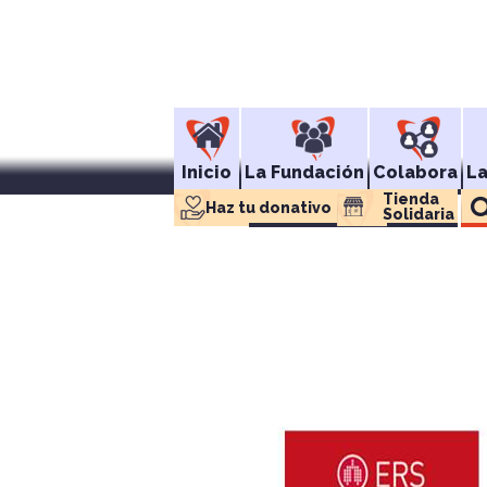
Inicio
La Fundación
Colabora
L
Tienda 
Haz tu donativo
Solidaria