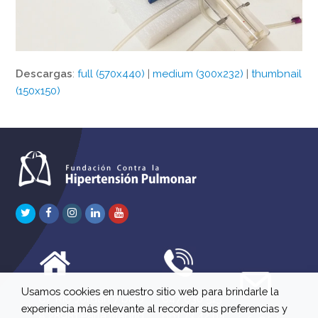
Descargas
:
full (570x440)
|
medium (300x232)
|
thumbnail
(150x150)
Twitter
Facebook
Instagram
LinkedIn
Youtube
Usamos cookies en nuestro sitio web para brindarle la
C/ Río Jordán 7 bajo
647 630 515
experiencia más relevante al recordar sus preferencias y
A 28981 Parla Madrid
661 73 42 04