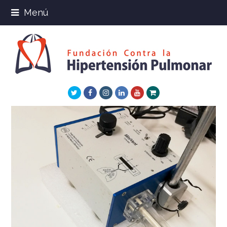
Menú
Twitter
Facebook
Instagram
LinkedIn
Youtube
Xing