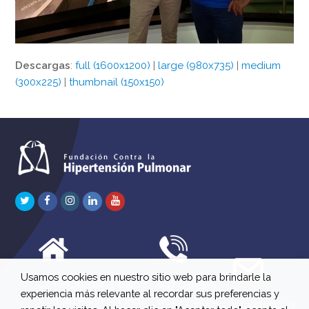
Descargas
:
full (1600x1200)
|
large (980x735)
|
medium
(300x225)
|
thumbnail (150x150)
Twitter
Facebook
Instagram
LinkedIn
Youtube
Usamos cookies en nuestro sitio web para brindarle la
C/ Río Jordán 7 bajo
647 630 515
experiencia más relevante al recordar sus preferencias y
A 28981 Parla Madrid
661 73 42 04
info@fchp.es