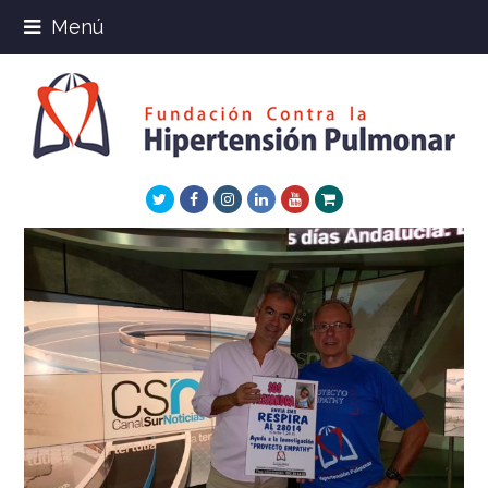
Menú
Twitter
Facebook
Instagram
LinkedIn
Youtube
Xing