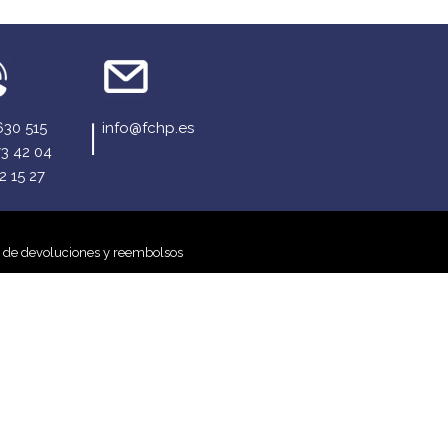
630 515
info@fchp.es
73 42 04
2 15 27
a de devoluciones y reembolsos