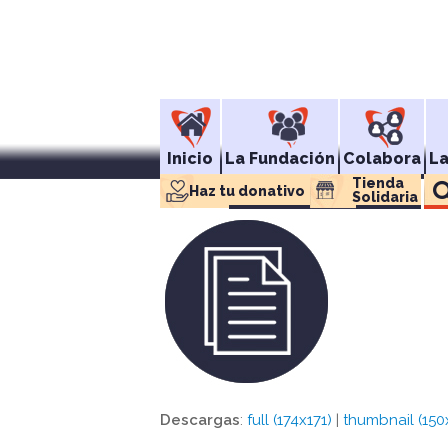
Inicio
La Fundación
Colabora
L
Tienda 
Haz tu donativo
Solidaria
Descargas
:
full (174x171)
|
thumbnail (150