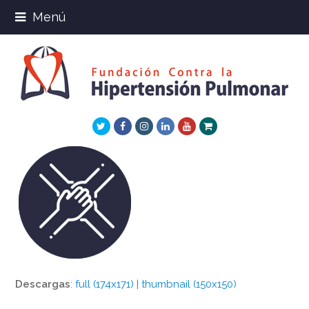
Menú
Twitter
Facebook
Instagram
LinkedIn
Youtube
Xing
Descargas
:
full (174x171)
|
thumbnail (150x150)