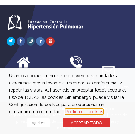
Twitter
Facebook
Instagram
LinkedIn
Youtube
Usamos cookies en nuestro sitio web para brindarle la
C/ Río Jordán 7 bajo
647 630 515
experiencia más relevante al recordar sus preferencias y
A 28981 Parla Madrid
661 73 42 04
info@fchp.es
repetir las visitas. Al hacer clic en "Aceptar todo", acepta el
613 22 15 27
uso de TODAS las cookies. Sin embargo, puede visitar la
Configuración de cookies para proporcionar un
© 2026 Fundación Contra la Hipertensión Pulmonar
consentimiento controlado.
Política de cookies
Registro de Actividades
|
Términos legales
|
Aviso Legal
|
Política de
privacidad
|
Política de cookies
|
Política de devoluciones y
Ajustes
ACEPTAR TODO
reembolsos