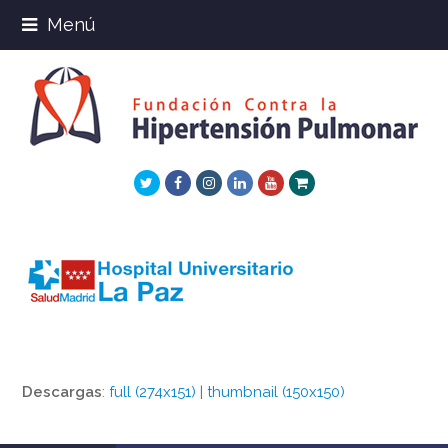
Menú
Twitter
Facebook
Instagram
LinkedIn
Youtube
Xing
Descargas
:
full (274x151)
|
thumbnail (150x150)