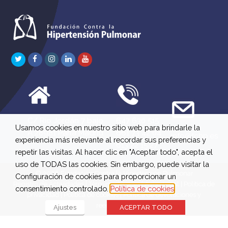
Twitter
Facebook
Instagram
LinkedIn
Youtube
C/ Río Jordán 7 bajo
647 630 515
Usamos cookies en nuestro sitio web para brindarle la
A 28981 Parla Madrid
661 73 42 04
info@fchp.es
experiencia más relevante al recordar sus preferencias y
613 22 15 27
repetir las visitas. Al hacer clic en "Aceptar todo", acepta el
uso de TODAS las cookies. Sin embargo, puede visitar la
© 2026 Fundación Contra la Hipertensión Pulmonar
Configuración de cookies para proporcionar un
Registro de Actividades
|
Términos legales
|
Aviso Legal
|
Política de
consentimiento controlado.
Política de cookies
privacidad
|
Política de cookies
|
Política de devoluciones y
reembolsos
Ajustes
ACEPTAR TODO