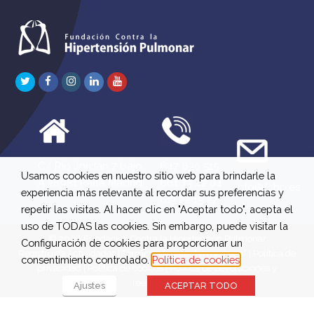
Twitter
Facebook
Instagram
LinkedIn
Youtube
C/ Río Jordán 7 bajo
647 630 515
Usamos cookies en nuestro sitio web para brindarle la
A 28981 Parla Madrid
661 73 42 04
info@fchp.es
experiencia más relevante al recordar sus preferencias y
613 22 15 27
repetir las visitas. Al hacer clic en "Aceptar todo", acepta el
uso de TODAS las cookies. Sin embargo, puede visitar la
© 2026 Fundación Contra la Hipertensión Pulmonar
Configuración de cookies para proporcionar un
Registro de Actividades
|
Términos legales
|
Aviso Legal
|
Política de
consentimiento controlado.
Política de cookies
privacidad
|
Política de cookies
|
Política de devoluciones y
reembolsos
Ajustes
ACEPTAR TODO