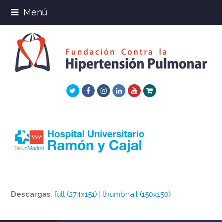
Menú
Twitter
Facebook
Instagram
LinkedIn
Youtube
Xing
Descargas
:
full (274x151)
|
thumbnail (150x150)