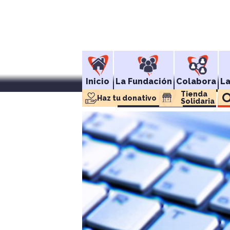
Inicio
La Fundación
Colabora
L
Tienda 
Haz tu donativo
Solidaria