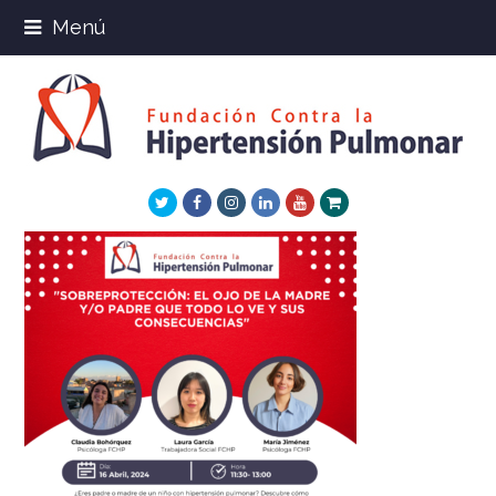
Menú
Twitter
Facebook
Instagram
LinkedIn
Youtube
Xing