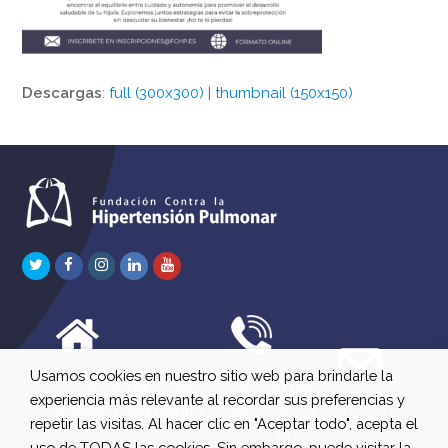
Descargas
:
full (300x300)
|
thumbnail (150x150)
Twitter
Facebook
Instagram
LinkedIn
Youtube
Usamos cookies en nuestro sitio web para brindarle la
C/ Río Jordán 7 bajo
647 630 515
experiencia más relevante al recordar sus preferencias y
A 28981 Parla Madrid
661 73 42 04
info@fchp.es
repetir las visitas. Al hacer clic en "Aceptar todo", acepta el
613 22 15 27
uso de TODAS las cookies. Sin embargo, puede visitar la