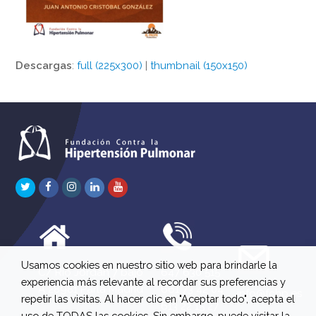
Descargas
:
full (225x300)
|
thumbnail (150x150)
Twitter
Facebook
Instagram
LinkedIn
Youtube
Usamos cookies en nuestro sitio web para brindarle la
C/ Río Jordán 7 bajo
647 630 515
experiencia más relevante al recordar sus preferencias y
A 28981 Parla Madrid
661 73 42 04
info@fchp.es
repetir las visitas. Al hacer clic en "Aceptar todo", acepta el
613 22 15 27
uso de TODAS las cookies. Sin embargo, puede visitar la