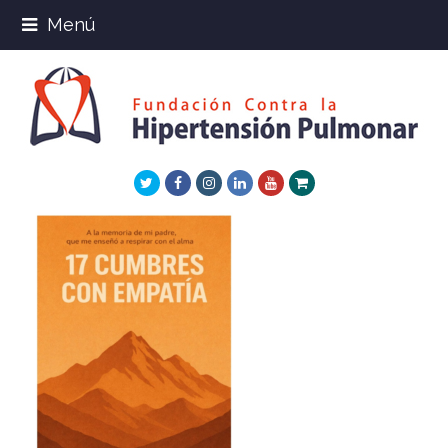
Menú
Twitter
Facebook
Instagram
LinkedIn
Youtube
Xing