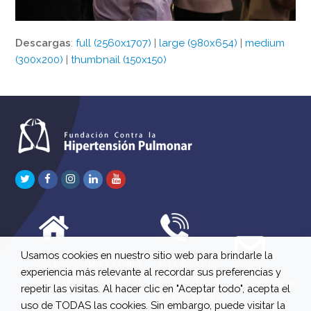
Descargas
:
full (2560x1707)
|
large (980x654)
|
medium
(300x200)
|
thumbnail (150x150)
Twitter
Facebook
Instagram
LinkedIn
Youtube
Usamos cookies en nuestro sitio web para brindarle la
C/ Río Jordán 7 bajo
647 630 515
experiencia más relevante al recordar sus preferencias y
A 28981 Parla Madrid
661 73 42 04
info@fchp.es
repetir las visitas. Al hacer clic en "Aceptar todo", acepta el
613 22 15 27
uso de TODAS las cookies. Sin embargo, puede visitar la