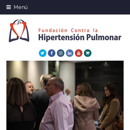
Menú
Twitter
Facebook
Instagram
LinkedIn
Youtube
Xing