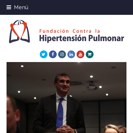
Menú
Twitter
Facebook
Instagram
LinkedIn
Youtube
Xing