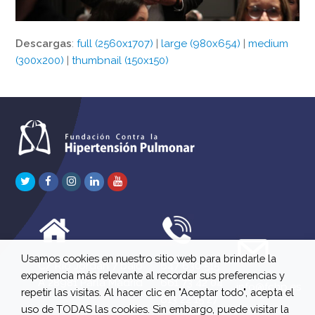
Descargas
:
full (2560x1707)
|
large (980x654)
|
medium
(300x200)
|
thumbnail (150x150)
Twitter
Facebook
Instagram
LinkedIn
Youtube
Usamos cookies en nuestro sitio web para brindarle la
C/ Río Jordán 7 bajo
647 630 515
experiencia más relevante al recordar sus preferencias y
A 28981 Parla Madrid
661 73 42 04
info@fchp.es
repetir las visitas. Al hacer clic en "Aceptar todo", acepta el
613 22 15 27
uso de TODAS las cookies. Sin embargo, puede visitar la