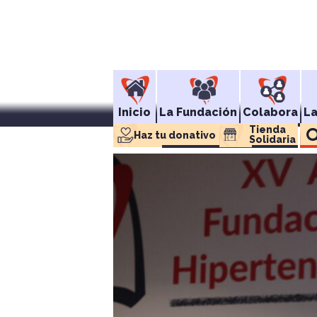
Inicio
La Fundación
Colabora
L
Tienda 
Haz tu donativo
Solidaria