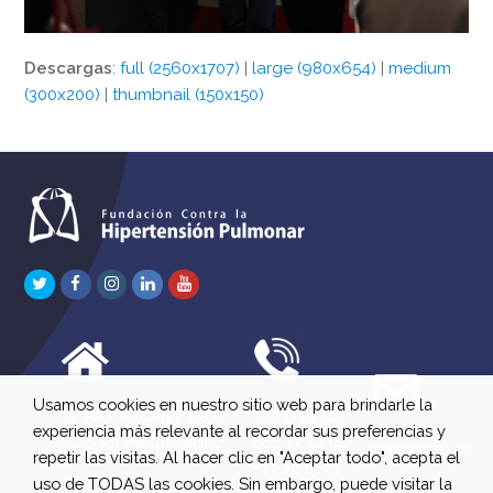
Descargas
:
full (2560x1707)
|
large (980x654)
|
medium
(300x200)
|
thumbnail (150x150)
Twitter
Facebook
Instagram
LinkedIn
Youtube
Usamos cookies en nuestro sitio web para brindarle la
C/ Río Jordán 7 bajo
647 630 515
experiencia más relevante al recordar sus preferencias y
A 28981 Parla Madrid
661 73 42 04
info@fchp.es
repetir las visitas. Al hacer clic en "Aceptar todo", acepta el
613 22 15 27
uso de TODAS las cookies. Sin embargo, puede visitar la