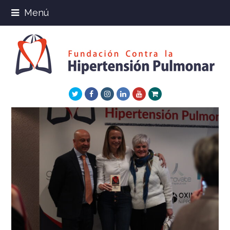
Menú
Twitter
Facebook
Instagram
LinkedIn
Youtube
Xing