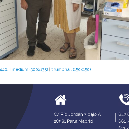
440)
|
medium (300x135)
|
thumbnail (150x150)
C/ Río Jordán 7 bajo A
647 
28981 Parla Madrid
661 
613 2