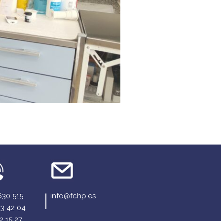
630 515
info@fchp.es
73 42 04
2 15 27