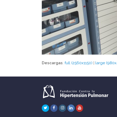
Descargas
:
full (2560x1150)
|
large (980x
Twitter
Facebook
Instagram
LinkedIn
Youtube