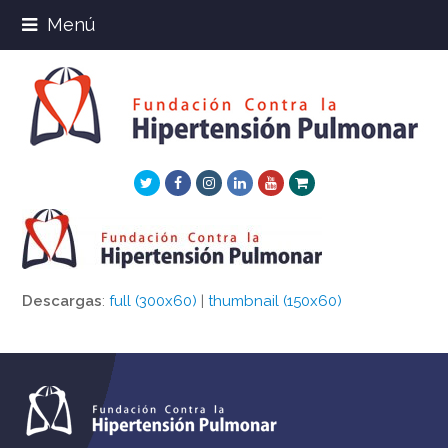
Menú
Twitter
Facebook
Instagram
LinkedIn
Youtube
Xing
Descargas
:
full (300x60)
|
thumbnail (150x60)