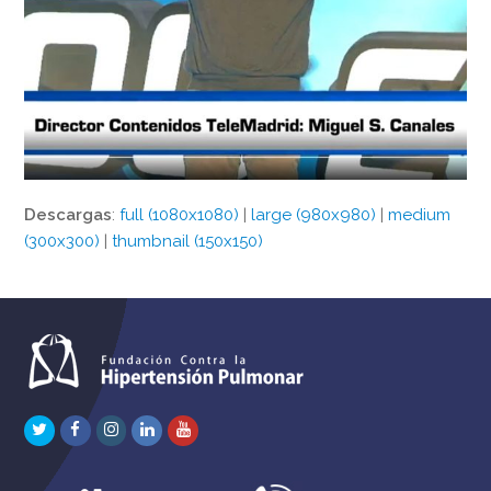
Descargas
:
full (1080x1080)
|
large (980x980)
|
medium
(300x300)
|
thumbnail (150x150)
Twitter
Facebook
Instagram
LinkedIn
Youtube