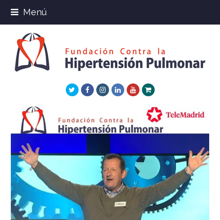
Menú
Twitter
Facebook
Instagram
LinkedIn
Youtube
Xing