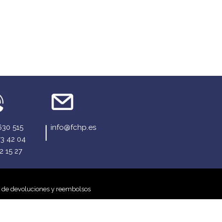
630 515
info@fchp.es
73 42 04
2 15 27
a de devoluciones y reembolsos