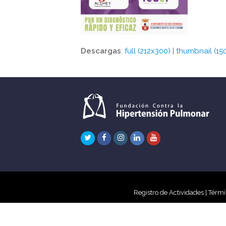
Descargas
:
full (212x300)
|
thumbnail (15
Twitter
Facebook
Instagram
LinkedIn
Youtube
Registro de Actividades
|
Térmi