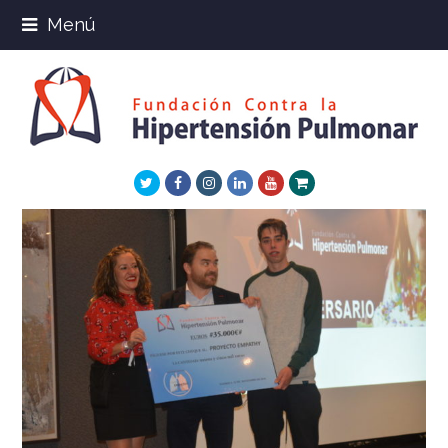
Menú
Twitter
Facebook
Instagram
LinkedIn
Youtube
Xing