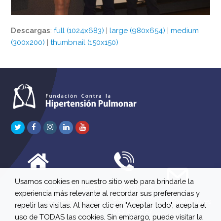
Descargas
:
full (1024x683)
|
large (980x654)
|
medium
(300x200)
|
thumbnail (150x150)
Twitter
Facebook
Instagram
LinkedIn
Youtube
Usamos cookies en nuestro sitio web para brindarle la
C/ Río Jordán 7 bajo
647 630 515
experiencia más relevante al recordar sus preferencias y
A 28981 Parla Madrid
661 73 42 04
info@fchp.es
repetir las visitas. Al hacer clic en "Aceptar todo", acepta el
613 22 15 27
uso de TODAS las cookies. Sin embargo, puede visitar la