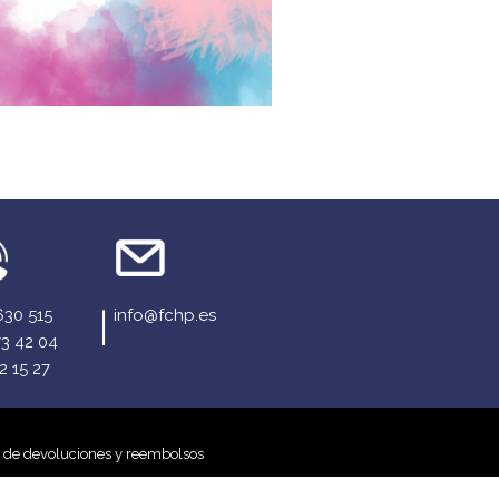
630 515
info@fchp.es
73 42 04
2 15 27
a de devoluciones y reembolsos