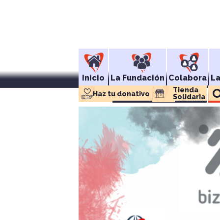
Inicio
La Fundación
Colabora
L
Tienda 
Haz tu donativo
Solidaria