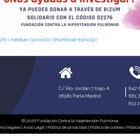
326)
|
medium (300x100)
|
thumbnail (150x150)
C/ Río Jordán 7 bajo A
647 
28981 Parla Madrid
661 
613 2
© 2026 Fundación Contra la Hipertensión Pulmonar
nos legales
|
Aviso Legal
|
Política de privacidad
|
Política de cookies
|
Polític