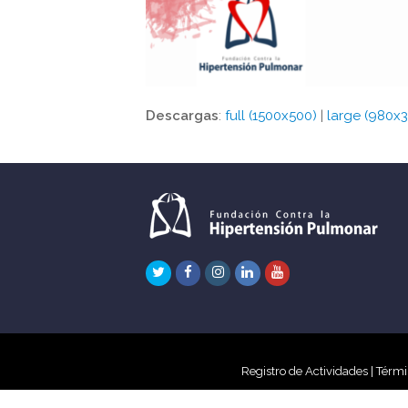
Descargas
:
full (1500x500)
|
large (980x
Twitter
Facebook
Instagram
LinkedIn
Youtube
Registro de Actividades
|
Térmi