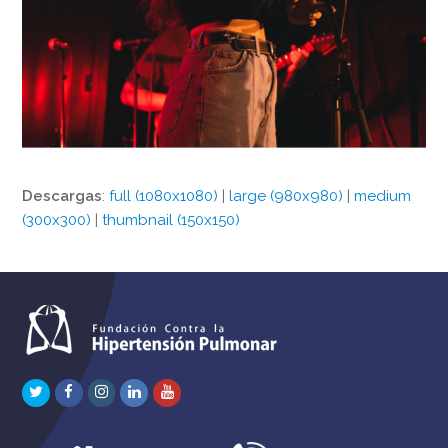
Descargas
:
full (1080x1080)
|
large (980x980)
|
medium
(300x300)
|
thumbnail (150x150)
Twitter
Facebook
Instagram
LinkedIn
Youtube