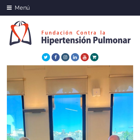
Menú
Twitter
Facebook
Instagram
LinkedIn
Youtube
Xing