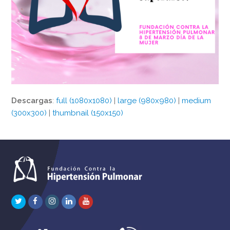
Descargas
:
full (1080x1080)
|
large (980x980)
|
medium
(300x300)
|
thumbnail (150x150)
Twitter
Facebook
Instagram
LinkedIn
Youtube