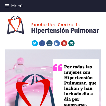
Menú
Twitter
Facebook
Instagram
LinkedIn
Youtube
Xing