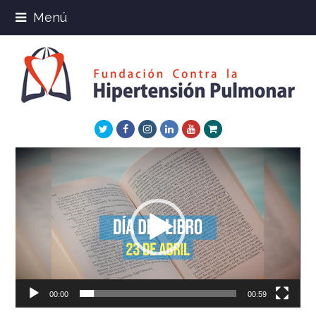
Menú
Twitter
Facebook
Instagram
LinkedIn
Youtube
Xing
Reproductor
de
vídeo
00:00
00:59