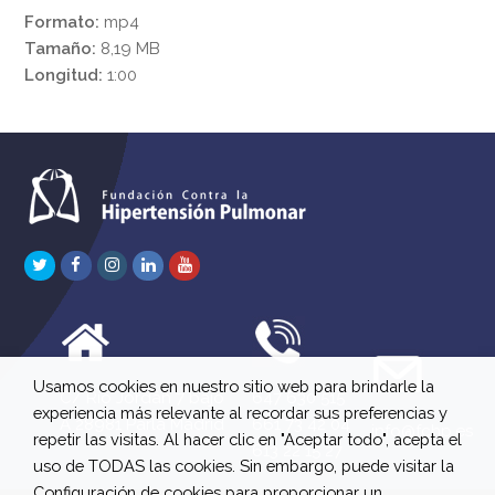
Formato:
mp4
Tamaño:
8,19 MB
Longitud:
1:00
Twitter
Facebook
Instagram
LinkedIn
Youtube
Usamos cookies en nuestro sitio web para brindarle la
C/ Río Jordán 7 bajo
647 630 515
experiencia más relevante al recordar sus preferencias y
A 28981 Parla Madrid
661 73 42 04
info@fchp.es
repetir las visitas. Al hacer clic en "Aceptar todo", acepta el
613 22 15 27
uso de TODAS las cookies. Sin embargo, puede visitar la
Configuración de cookies para proporcionar un