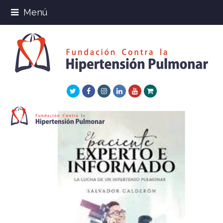
Menú
Twitter
Facebook
Instagram
LinkedIn
Youtube
Xing