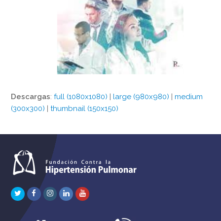
Descargas
:
full (1080x1080)
|
large (980x980)
|
medium
(300x300)
|
thumbnail (150x150)
Twitter
Facebook
Instagram
LinkedIn
Youtube